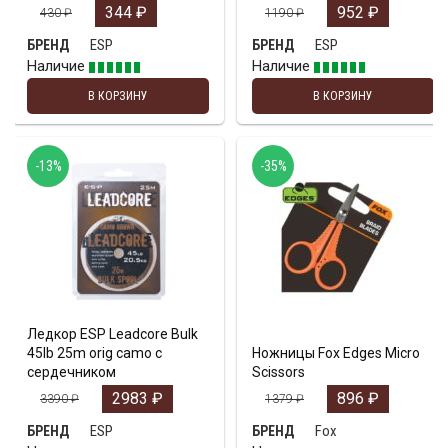
344
₽
952
₽
430
₽
1190
₽
ESP
ESP
БРЕНД
БРЕНД
Наличие
Наличие
В КОРЗИНУ
В КОРЗИНУ
-13%
-35%
Ледкор ESP Leadcore Bulk
45lb 25m orig camo с
Ножницы Fox Edges Micro
сердечником
Scissors
2983
₽
896
₽
3390
₽
1379
₽
ESP
Fox
БРЕНД
БРЕНД