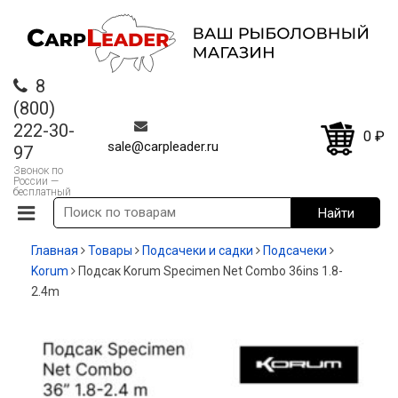
8
(800)
222-30-
0
₽
sale@carpleader.ru
97
Звонок по
России —
бесплатный
Главная
Товары
Подсачеки и садки
Подсачеки
Korum
Подсак Korum Specimen Net Combo 36ins 1.8-
2.4m