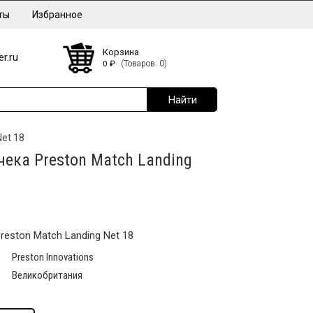
ты
Избранное
Корзина
r.ru
0
₽
(Товаров: 0)
Net 18
чека Preston Match Landing
eston Match Landing Net 18
Preston Innovations
Великобритания