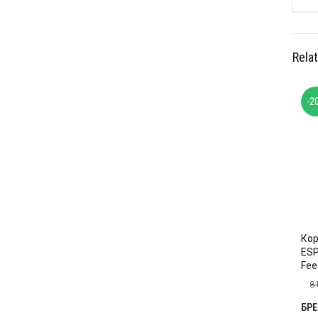
Rela
-2
Ко
ESP
Fee
8
БР