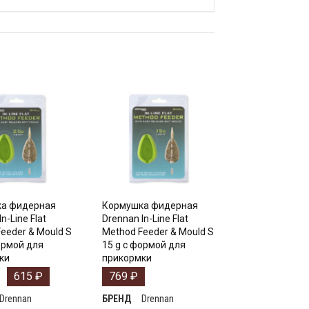
а фидерная
Кормушка фидерная
n-Line Flat
Drennan In-Line Flat
eeder & Mould S
Method Feeder & Mould S
ормой для
15 g с формой для
ки
прикормки
615
₽
769
₽
Drennan
Drennan
БРЕНД