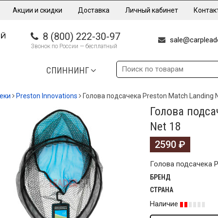
Акции и скидки
Доставка
Личный кабинет
Контак
8 (800) 222-30-97
sale@carpleade
Звонок по России — бесплатный
СПИННИНГ
еки
Preston Innovations
Голова подсачека Preston Match Landing 
Голова подса
Net 18
2590
₽
Голова подсачека Pr
БРЕНД
СТРАНА
Наличие