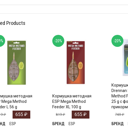
ted Products
0%
-20%
-20%
Кормушк
Drennan I
рмушка методная
Кормушка методная
Method F
 Mega Method
ESP Mega Method
25 g с ф
der L 56 g
Feeder XL 100 g
прикорм
655
₽
655
₽
19
₽
819
₽
769
₽
ESP
ESP
ЕНД
БРЕНД
БРЕНД