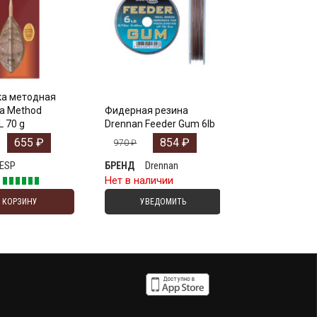
а методная
a Method
Фидерная резина
L 70 g
Drennan Feeder Gum 6lb
655
₽
854
₽
970
₽
ESP
Drennan
БРЕНД
е
Нет в наличии
В КОРЗИНУ
УВЕДОМИТЬ