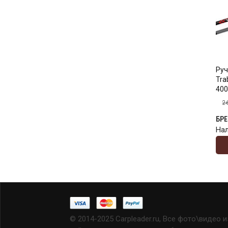
Руч
Tra
400
2
БР
На
© 2014-2025 Carpleader.ru, Все фото\видео 