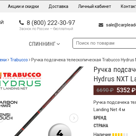
Акции и скидки
Доставка
Личный кабинет
Контак
8 (800) 222-30-97
sale@carpleade
Звонок по России — бесплатный
СПИННИНГ
еки
Trabucco
Ручка подсачека телескопическая Trabucco Hydrus N
Ручка подсач
%
Hydrus NXT La
5352
₽
6690
₽
Ручка подсачека те
Landing Net 4 м
БРЕНД
СТРАНА
Наличие