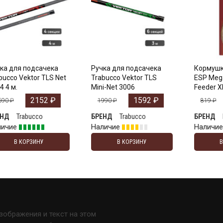
ка для подсачека
Ручка для подсачека
Кормушк
bucco Vektor TLS Net
Trabucco Vektor TLS
ESP Meg
4 4 м.
Mini-Net 3006
Feeder X
2152
₽
1592
₽
690
₽
1990
₽
819
₽
Trabucco
Trabucco
ЕНД
БРЕНД
БРЕНД
личие
Наличие
Наличи
В КОРЗИНУ
В КОРЗИНУ
изображения и текст на этом