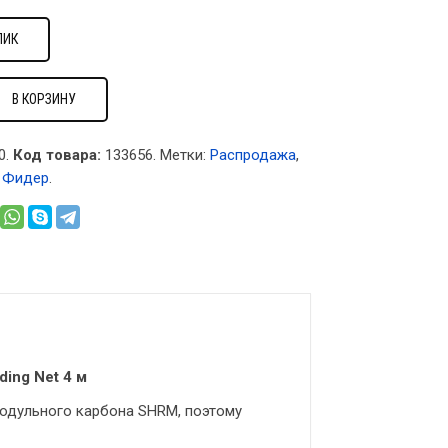
ЛИК
В КОРЗИНУ
0.
Код товара:
133656
.
Метки:
Распродажа
,
,
Фидер
.
ing Net 4 м
модульного карбона SHRM, поэтому