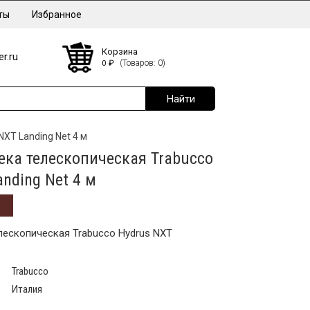
ты
Избранное
Корзина
r.ru
0
₽
(Товаров: 0)
XT Landing Net 4 м
ека телескопическая Trabucco
nding Net 4 м
лескопическая Trabucco Hydrus NXT
Trabucco
Италия