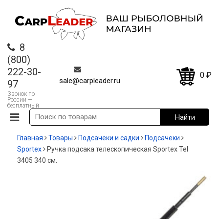
8
(800)
222-30-
0
₽
sale@carpleader.ru
97
Звонок по
России —
бесплатный
Главная
Товары
Подсачеки и садки
Подсачеки
Sportex
Ручка подсака телескопическая Sportex Tel
3405 340 см.