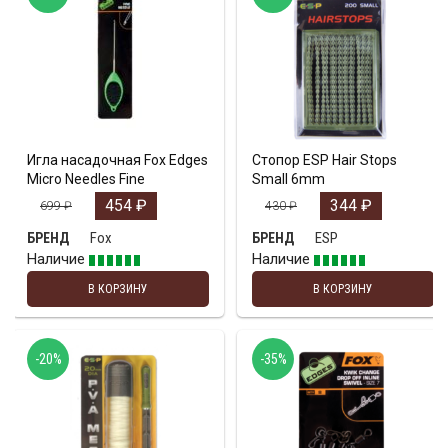
Игла насадочная Fox Edges
Стопор ESP Hair Stops
Micro Needles Fine
Small 6mm
454
₽
344
₽
699
₽
430
₽
Fox
ESP
БРЕНД
БРЕНД
Наличие
Наличие
В КОРЗИНУ
В КОРЗИНУ
-20%
-35%