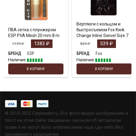
Вертлюги с кольцом и
ПВА сетка с плунжером
быстросъемом Fox Kwik
ESP PVA Mesh 20 mm 8 m
Change Inline Swivel Size 7
1383
₽
539
₽
1719
₽
829
₽
ESP
Fox
БРЕНД
БРЕНД
Наличие
Наличие
В КОРЗИНУ
В КОРЗИНУ
© 2014-2025 Carpleader.ru, Все фото\видео изображения и
текст на этом сайте защищены законом об авторском
праве и не могут быть опубликованы ещё где-либо без
письменного разрешения.