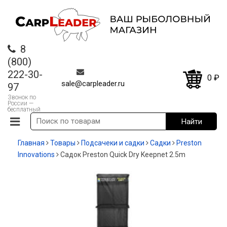
8
(800)
222-30-
0
₽
sale@carpleader.ru
97
Звонок по
России —
бесплатный
Главная
Товары
Подсачеки и садки
Садки
Preston
Innovations
Садок Preston Quick Dry Keepnet 2.5m