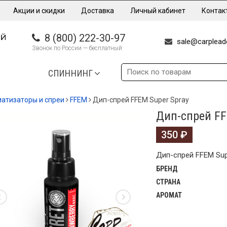
Акции и скидки
Доставка
Личный кабинет
Контак
8 (800) 222-30-97
sale@carpleade
Звонок по России — бесплатный
СПИННИНГ
атизаторы и спреи
FFEM
Дип-спрей FFEM Super Spray
Дип-спрей FF
350
₽
Дип-спрей FFEM Sup
БРЕНД
СТРАНА
АРОМАТ