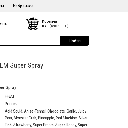
ты
Избранное
Корзина
r.ru
0
₽
(Товаров: 0)
EM Super Spray
er Spray
FFEM
Россия
Acid Squid, Anise-Fennel, Chocolate, Garlic, Juicy
Pear, Monster Crab, Pineapple, Red Machine, Silver
Fish, Strawberry, Super Bream, Super Honey, Super