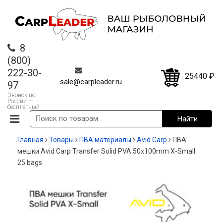
8
(800)
222-30-
25440
₽
sale@carpleader.ru
97
Звонок по
России —
бесплатный
Главная
Товары
ПВА материалы
Avid Carp
ПВА
мешки Avid Carp Transfer Solid PVA 50х100mm X-Small
25 bags
-20%