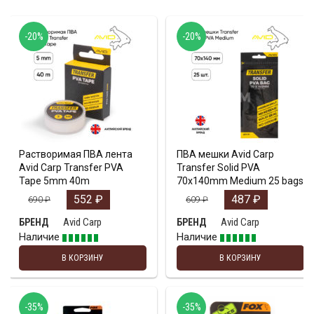
-20%
-20%
Растворимая ПВА лента
ПВА мешки Avid Carp
Avid Carp Transfer PVA
Transfer Solid PVA
Tape 5mm 40m
70х140mm Medium 25 bags
552
₽
487
₽
690
₽
609
₽
Avid Carp
Avid Carp
БРЕНД
БРЕНД
Наличие
Наличие
В КОРЗИНУ
В КОРЗИНУ
-35%
-35%