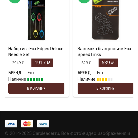
Набор игл Fox Edges Deluxe
Застежка быстросъем Fox
Needle Set
Speed Links
1917
₽
539
₽
2949
₽
829
₽
Fox
Fox
БРЕНД
БРЕНД
Наличие
Наличие
В КОРЗИНУ
В КОРЗИНУ
© 2014-2025 Carpleader.ru, Все фото\видео изображения и