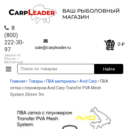
8
(800)
222-30-
0
₽
sale@carpleader.ru
97
Звонок по
России —
бесплатный
Главная
Товары
ПВА материалы
Avid Carp
ПВА
сетка с плунжером Avid Carp Transfer PVA Mesh
System 25mm 7m
-20%