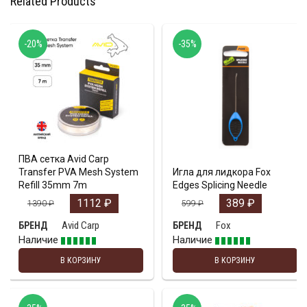
Related Products
-20%
-35%
ПВА сетка Avid Carp
Transfer PVA Mesh System
Игла для лидкора Fox
Refill 35mm 7m
Edges Splicing Needle
1112
₽
389
₽
1390
₽
599
₽
Avid Carp
Fox
БРЕНД
БРЕНД
Наличие
Наличие
В КОРЗИНУ
В КОРЗИНУ