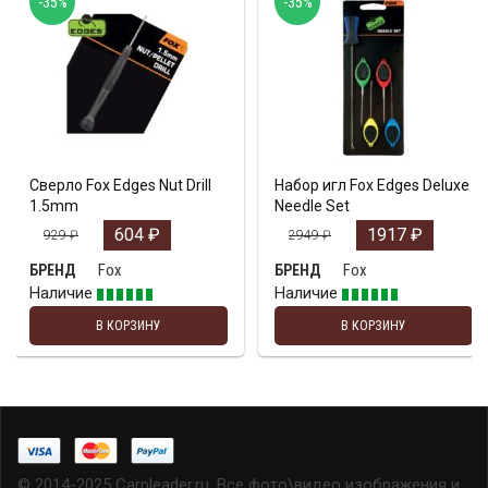
-35%
-35%
Сверло Fox Edges Nut Drill
Набор игл Fox Edges Deluxe
1.5mm
Needle Set
604
₽
1917
₽
929
₽
2949
₽
Fox
Fox
БРЕНД
БРЕНД
Наличие
Наличие
В КОРЗИНУ
В КОРЗИНУ
© 2014-2025 Carpleader.ru, Все фото\видео изображения и