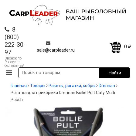
8
(800)
222-30-
0
₽
sale@carpleader.ru
97
Звонок по
России —
бесплатный
Главная
Товары
Ракеты, рогатки, кобры
Drennan
Рогатка для прикормки Drennan Boilie Pult Caty Multi
Pouch
-12%