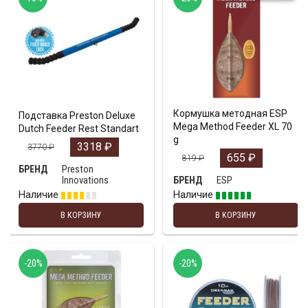
Кормушка методная ESP
Подставка Preston Deluxe
Mega Method Feeder XL 70
Dutch Feeder Rest Standart
g
3318
₽
3770
₽
655
₽
819
₽
Preston
БРЕНД
Innovations
ESP
БРЕНД
Наличие
Наличие
В КОРЗИНУ
В КОРЗИНУ
-20%
-20%