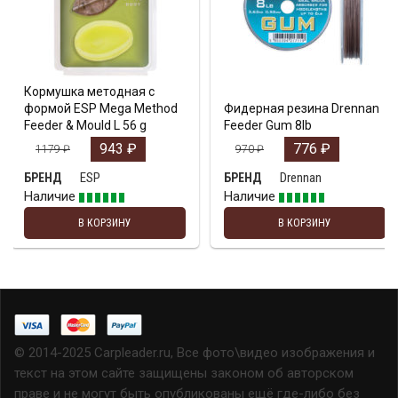
Кормушка методная с
формой ESP Mega Method
Фидерная резина Drennan
Feeder & Mould L 56 g
Feeder Gum 8lb
943
₽
776
₽
1179
₽
970
₽
ESP
Drennan
БРЕНД
БРЕНД
Наличие
Наличие
В КОРЗИНУ
В КОРЗИНУ
© 2014-2025 Carpleader.ru, Все фото\видео изображения и
текст на этом сайте защищены законом об авторском
праве и не могут быть опубликованы ещё где-либо без