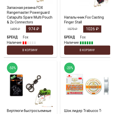
Запасная резина FOX
Rangemaster Powerguard
Catapults Spare Multi Pouch
Напальчник Fox Casting
& 2x Connectors
Finger Stall
974
₽
1026
₽
1499
₽
1579
₽
Fox
Fox
БРЕНД
БРЕНД
Наличие
Наличие
В КОРЗИНУ
В КОРЗИНУ
-50%
-20%
Вертлюги быстросъемные
Шок лидер Trabucco T-