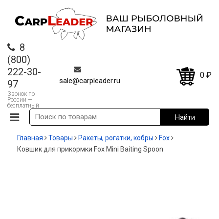
8
(800)
222-30-
0
₽
sale@carpleader.ru
97
Звонок по
России —
бесплатный
Главная
Товары
Ракеты, рогатки, кобры
Fox
Ковшик для прикормки Fox Mini Baiting Spoon