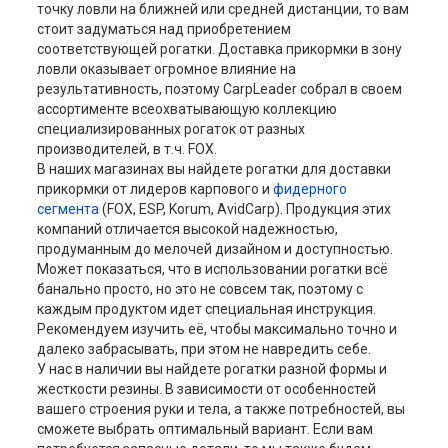
точку ловли на ближней или средней дистанции, то вам
стоит задуматься над приобретением
соответствующей рогатки. Доставка прикормки в зону
ловли оказывает огромное влияние на
результативность, поэтому CarpLeader собрал в своем
ассортименте всеохватывающую коллекцию
специализированных рогаток от разных
производителей, в т.ч. FOX.
В наших магазинах вы найдете рогатки для доставки
прикормки от лидеров карпового и
фидерного
сегмента
(FOX, ESP, Korum, AvidCarp). Продукция этих
компаний отличается высокой надежностью,
продуманным до мелочей дизайном и доступностью.
Может показаться, что в использовании рогатки всё
банально просто, но это не совсем так, поэтому с
каждым продуктом идет специальная инструкция.
Рекомендуем изучить её, чтобы максимально точно и
далеко забрасывать, при этом не навредить себе.
У нас в наличии вы найдете рогатки разной формы и
жесткости резины. В зависимости от особенностей
вашего строения руки и тела, а также потребностей, вы
сможете выбрать оптимальный вариант. Если вам