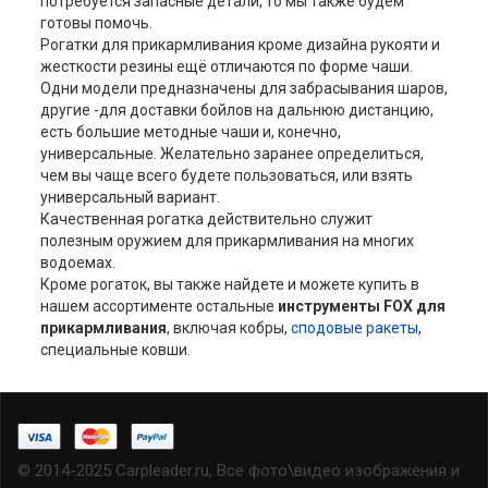
потребуется запасные детали, то мы также будем
готовы помочь.
Рогатки для прикармливания кроме дизайна рукояти и
жесткости резины ещё отличаются по форме чаши.
Одни модели предназначены для забрасывания шаров,
другие -для доставки бойлов на дальнюю дистанцию,
есть большие методные чаши и, конечно,
универсальные. Желательно заранее определиться,
чем вы чаще всего будете пользоваться, или взять
универсальный вариант.
Качественная рогатка действительно служит
полезным оружием для прикармливания на многих
водоемах.
Кроме рогаток, вы также найдете и можете купить в
нашем ассортименте остальные
инструменты
FOX
для
прикармливания
, включая кобры,
сподовые ракеты
,
специальные ковши.
© 2014-2025 Carpleader.ru, Все фото\видео изображения и