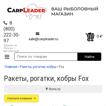
8
(800)
222-30-
0
₽
sale@carpleader.ru
97
Звонок по
России —
бесплатный
Главная
Ракеты, рогатки, кобры
Fox
Ракеты, рогатки, кобры Fox
Фильтр
Сначала новинки