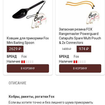
Запасная резина FOX
Rangemaster Powerguard
Ковшик для прикормки Fox
Catapults Spare Multi Pouch
Mini Baiting Spoon
& 2x Connectors
2629
₽
974
₽
1499
₽
Fox
Fox
БРЕНД
БРЕНД
Наличие
Наличие
В КОРЗИНУ
В КОРЗИНУ
ОПИСАНИЕ
Кобры, ракеты, рогатки Fox
Если вы хотите точно и без лишнего шума прикормить