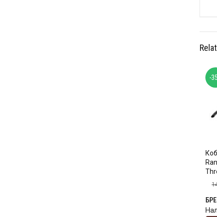
Rela
-3
Коб
Ran
Thr
1
БР
На