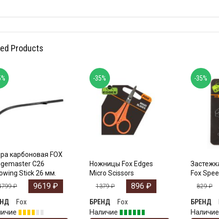
ted Products
5%
-35%
-35%
ра карбоновая FOX
gemaster C26
Ножницы Fox Edges
Застежк
owing Stick 26 мм.
Micro Scissors
Fox Spee
9619
₽
896
₽
4799
₽
1379
₽
829
₽
Fox
Fox
ЕНД
БРЕНД
БРЕНД
личие
Наличие
Наличи