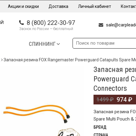
Акции и скидки
Доставка
Личный кабинет
Контак
8 (800) 222-30-97
sale@carpleade
Звонок по России — бесплатный
СПИННИНГ
x
Запасная резина FOX Rangemaster Powerguard Catapults Spare Mul
Запасная рез
%
Powerguard Ca
Connectors
974
₽
1499
₽
Запасная резина FO
Spare Multi Pouch &
БРЕНД
СТРАНА