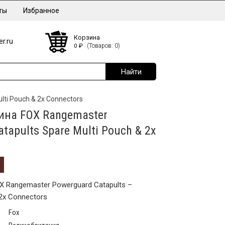
ты
Избранное
Корзина
r.ru
0
₽
(Товаров: 0)
ti Pouch & 2x Connectors
ина FOX Rangemaster
tapults Spare Multi Pouch & 2x
X Rangemaster Powerguard Catapults –
 2x Connectors
Fox