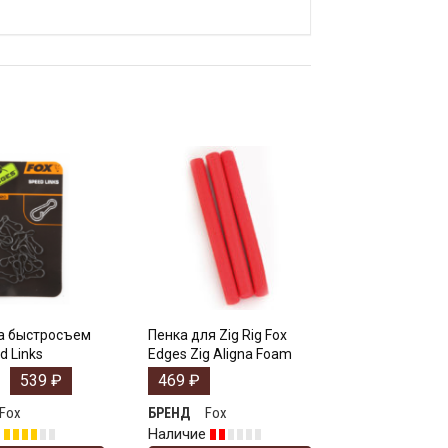
а быстросъем
Пенка для Zig Rig Fox
d Links
Edges Zig Aligna Foam
539
₽
469
₽
Fox
Fox
БРЕНД
е
Наличие