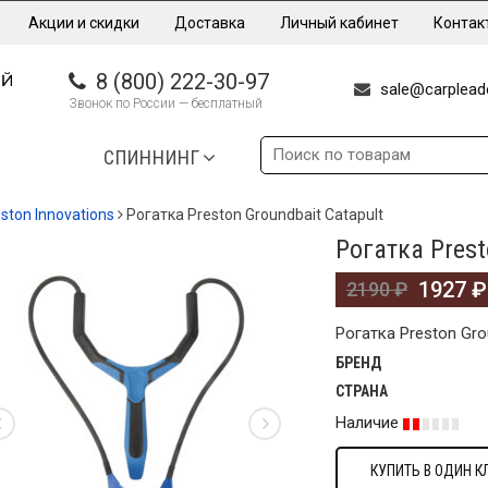
Акции и скидки
Доставка
Личный кабинет
Контак
8 (800) 222-30-97
sale@carpleade
Звонок по России — бесплатный
СПИННИНГ
ston Innovations
Рогатка Preston Groundbait Catapult
Рогатка Prest
%
1927
₽
2190
₽
Рогатка Preston Gro
БРЕНД
СТРАНА
Наличие
КУПИТЬ В ОДИН К