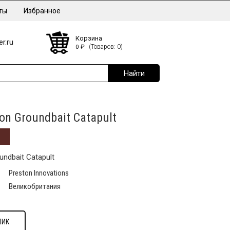
ты
Избранное
Корзина
r.ru
0
₽
(Товаров: 0)
on Groundbait Catapult
undbait Catapult
Preston Innovations
Великобритания
ЛИК