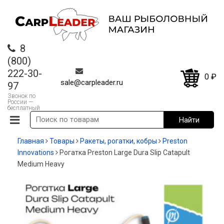
8
(800)
222-30-
0
₽
sale@carpleader.ru
97
Звонок по
России —
бесплатный
Главная
Товары
Ракеты, рогатки, кобры
Preston
Innovations
Рогатка Preston Large Dura Slip Catapult
Medium Heavy
-20%