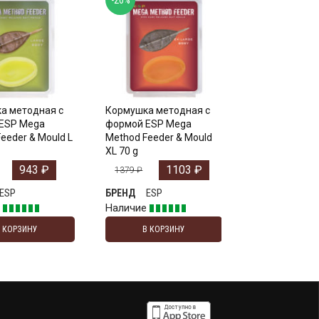
а методная с
Кормушка методная с
ESP Mega
формой ESP Mega
eeder & Mould L
Method Feeder & Mould
XL 70 g
943
₽
1103
₽
1379
₽
ESP
ESP
БРЕНД
е
Наличие
В КОРЗИНУ
В КОРЗИНУ