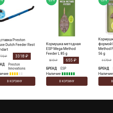
Кормушк
ставка Preston
Кормушка методная
формой 
uxe Dutch Feeder Rest
ESP Mega Method
Method F
ndart
Feeder L 85 g
56 g
3318
₽
770
₽
655
₽
819
₽
1179
₽
Preston
ЕНД
Innovations
ESP
БРЕНД
БРЕНД
личие
Наличие
Наличи
В КОРЗИНУ
В КОРЗИНУ