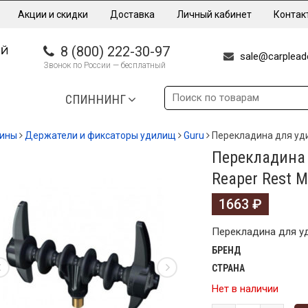
Акции и скидки
Доставка
Личный кабинет
Контак
8 (800) 222-30-97
sale@carpleade
Звонок по России — бесплатный
СПИННИНГ
дины
Держатели и фиксаторы удилищ
Guru
Перекладина для удил
Перекладина 
Reaper Rest M
1663
₽
Перекладина для уди
БРЕНД
СТРАНА
Нет в наличии