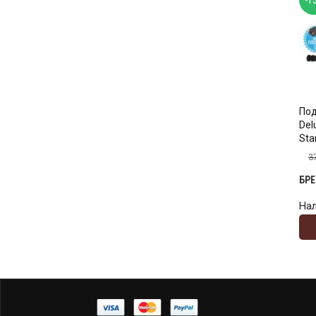
Под
Del
Sta
3
БР
На