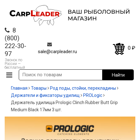
8
(800)
222-30-
0
₽
sale@carpleader.ru
97
Звонок по
России —
бесплатный
Главная
Товары
Род поды, стойки, перекладины
Держатели и фиксаторы удилищ
PROLogic
Держатель удилища Prologic Clinch Rubber Butt Grip
Medium Black 17мм 3 шт.
-20%