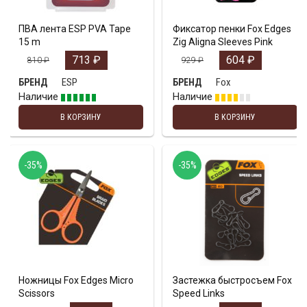
ПВА лента ESP PVA Tape
Фиксатор пенки Fox Edges
15 m
Zig Aligna Sleeves Pink
713
₽
604
₽
810
₽
929
₽
ESP
Fox
БРЕНД
БРЕНД
Наличие
Наличие
В КОРЗИНУ
В КОРЗИНУ
-35%
-35%
Ножницы Fox Edges Micro
Застежка быстросъем Fox
Scissors
Speed Links