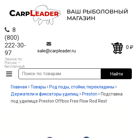
8
(800)
222-30-
0
₽
sale@carpleader.ru
97
Звонок по
России —
бесплатный
Главная
Товары
Род поды, стойки, перекладины
Держатели и фиксаторы удилищ
Preston
Подставка
под удилище Preston Offbox Free Flow Rod Rest
-20%