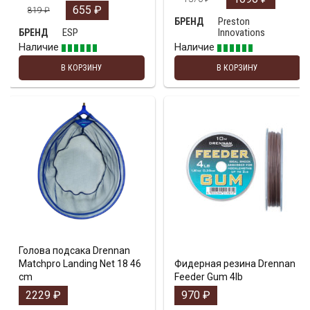
655
₽
819
₽
Preston
БРЕНД
ESP
Innovations
БРЕНД
Наличие
Наличие
В КОРЗИНУ
В КОРЗИНУ
Голова подсакa Drennan
Matchpro Landing Net 18 46
Фидерная резина Drennan
cm
Feeder Gum 4lb
2229
₽
970
₽