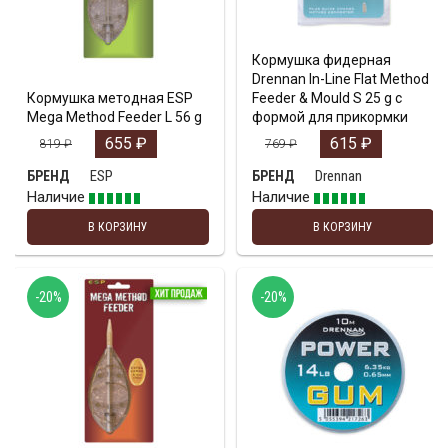
Кормушка фидерная
Drennan In-Line Flat Method
Кормушка методная ESP
Feeder & Mould S 25 g с
Mega Method Feeder L 56 g
формой для прикормки
655
₽
615
₽
819
₽
769
₽
ESP
Drennan
БРЕНД
БРЕНД
Наличие
Наличие
В КОРЗИНУ
В КОРЗИНУ
-20%
-20%