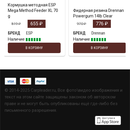
Кормушка методная ESP
Mega Method Feeder XL 70
Фидерная резина Drennan
g
Powergum 14lb Clear
655
₽
776
₽
819
₽
970
₽
ESP
Drennan
БРЕНД
БРЕНД
Наличие
Наличие
В КОРЗИНУ
В КОРЗИНУ
© 2014-2025 Carpleader.ru, Все фото\видео изображения и
текст на этом сайте защищены законом об авторском
праве и не могут быть опубликованы ещё где-либо без
письменного разрешения.