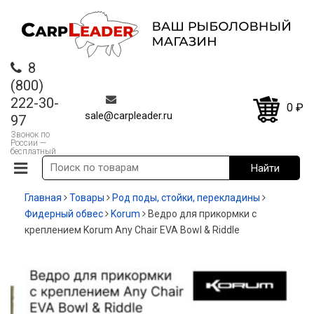
8
(800)
222-30-
0
₽
sale@carpleader.ru
97
Звонок по
России —
бесплатный
Главная
Товары
Род поды, стойки, перекладины
Фидерный обвес
Korum
Ведро для прикормки с
креплением Korum Any Chair EVA Bowl & Riddle