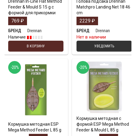
Drennan In-Line Flat Method
Голова подсакa Drennan
Feeder & Mould S 15 g с
Matchpro Landing Net 18 46
формой для прикормки
cm
769
₽
2229
₽
Drennan
Drennan
БРЕНД
БРЕНД
Наличие
Нет в наличии
В КОРЗИНУ
УВЕДОМИТЬ
-20%
-20%
Кормушка методная с
Кормушка методная ESP
формой ESP Mega Method
Mega Method Feeder L 85 g
Feeder & Mould L 85 g