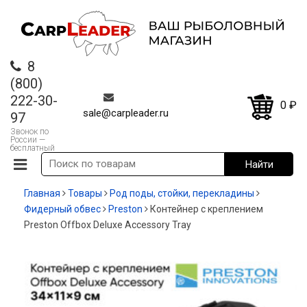
8
(800)
222-30-
0
₽
sale@carpleader.ru
97
Звонок по
России —
бесплатный
Главная
Товары
Род поды, стойки, перекладины
Фидерный обвес
Preston
Контейнер с креплением
Preston Offbox Deluxe Accessory Tray
-20%