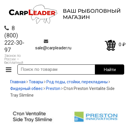
8
(800)
222-30-
0
₽
sale@carpleader.ru
97
Звонок по
России —
бесплатный
Главная
Товары
Род поды, стойки, перекладины
Фидерный обвес
Preston
Стол Preston Ventalite Side
Tray Slimline
-20%