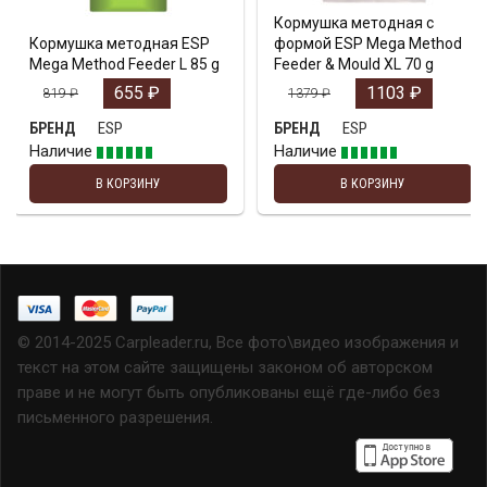
Кормушка методная с
Кормушка методная ESP
формой ESP Mega Method
Mega Method Feeder L 85 g
Feeder & Mould XL 70 g
655
₽
1103
₽
819
₽
1379
₽
ESP
ESP
БРЕНД
БРЕНД
Наличие
Наличие
В КОРЗИНУ
В КОРЗИНУ
© 2014-2025 Carpleader.ru, Все фото\видео изображения и
текст на этом сайте защищены законом об авторском
праве и не могут быть опубликованы ещё где-либо без
письменного разрешения.