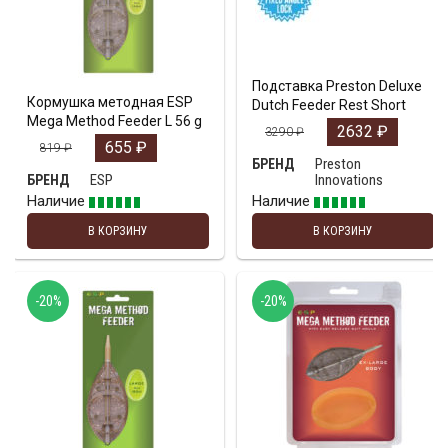
Подставка Preston Deluxe
Кормушка методная ESP
Dutch Feeder Rest Short
Mega Method Feeder L 56 g
2632
₽
3290
₽
655
₽
819
₽
Preston
БРЕНД
ESP
Innovations
БРЕНД
Наличие
Наличие
В КОРЗИНУ
В КОРЗИНУ
-20%
-20%