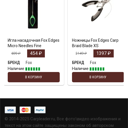
Игла насадочная Fox Edges
Ножницы Fox Edges Carp
Micro Needles Fine
Braid Blade XS
454
₽
1397
₽
699
₽
2149
₽
Fox
Fox
БРЕНД
БРЕНД
Наличие
Наличие
В КОРЗИНУ
В КОРЗИНУ
© 2014-2025 Carpleader.ru, Все фото\видео изображения и
текст на этом сайте защищены законом об авторском