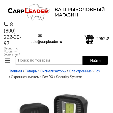
8
(800)
222-30-
2952
₽
sale@carpleader.ru
97
Звонок по
России —
бесплатный
Главная
Товары
Сигнализаторы
Электронные
Fox
Охранная система Fox RX+ Security System
-35%