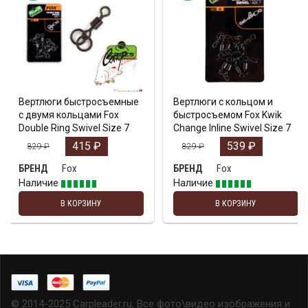
Вертлюги быстросъемные
Вертлюги с кольцом и
с двумя кольцами Fox
быстросъемом Fox Kwik
Double Ring Swivel Size 7
Change Inline Swivel Size 7
415
₽
539
₽
829
₽
829
₽
Fox
Fox
БРЕНД
БРЕНД
Наличие
Наличие
В КОРЗИНУ
В КОРЗИНУ
© 2014-2025 Carpleader.ru, Все фото\видео изображения и