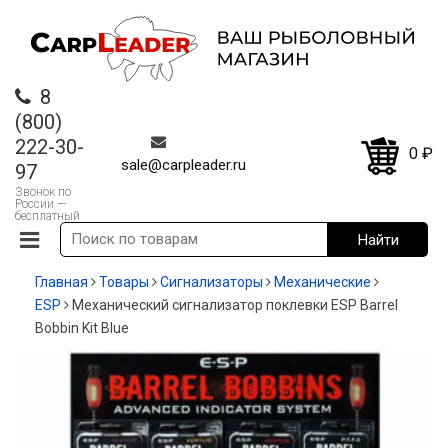
8
(800)
222-30-
0
₽
sale@carpleader.ru
97
Звонок по
России —
бесплатный
Главная
Товары
Сигнализаторы
Механические
ESP
Механический сигнализатор поклевки ESP Barrel
Bobbin Kit Blue
-20%