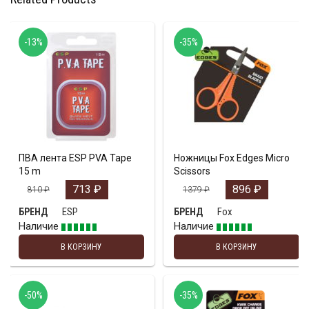
-13%
-35%
ПВА лента ESP PVA Tape
Ножницы Fox Edges Micro
15 m
Scissors
713
₽
896
₽
810
₽
1379
₽
ESP
Fox
БРЕНД
БРЕНД
Наличие
Наличие
В КОРЗИНУ
В КОРЗИНУ
-50%
-35%