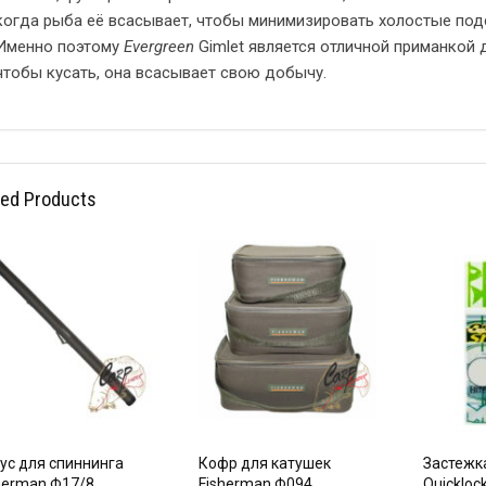
когда рыба её всасывает, чтобы минимизировать холостые под
Именно поэтому
Evergreen
Gimlet является отличной приманкой д
чтобы кусать, она всасывает свою добычу.
ted Products
ус для спиннинга
Кофр для катушек
Застежка
herman Ф17/8
Fisherman Ф094
Quickloc