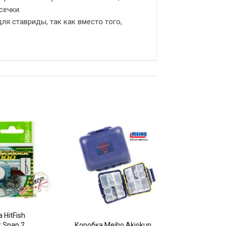
сечки.
ля ставриды, так как вместо того,
 HitFish
k Snap 2
Коробка Meiho Akiokun