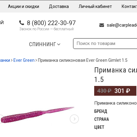
Акции и скидки
Доставка
Личный кабинет
Контак
8 (800) 222-30-97
sale@carpleade
Звонок по России — бесплатный
СПИННИНГ
манки
Ever Green
Приманка силиконовая Ever Green Gimlet 1.5
Приманка сил
А!
1.5
301
₽
430
₽
Приманка силиконова
БРЕНД
СТРАНА
ЦВЕТ