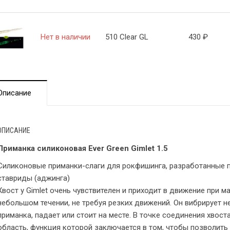
Нет в наличии
510 Clear GL
430
₽
Описание
ОПИСАНИЕ
Приманка силиконовая Ever Green Gimlet 1.5
Силиконовые приманки-слаги для рокфишинга, разработанные п
ставриды (аджинга)
Хвост у Gimlet очень чувствителен и приходит в движение при 
небольшом течении, не требуя резких движений. Он вибрирует н
приманка, падает или стоит на месте. В точке соединения хвоста
область, функция которой заключается в том, чтобы позволить 