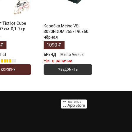
 Tict Ice Cube
Коробка Meiho VS-
7 см. 0,1-7 гр.
3020NDDM 255x190x60
₽
чёрная
3
₽
1090
₽
Tict
Meiho Versus
БРЕНД
е
Нет в наличии
В КОРЗИНУ
УВЕДОМИТЬ