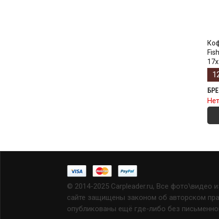
Коф
Fis
17х
1
БР
Нет
© 2014-2025 Carpleader.ru, Все фото\видео 
сайте защищены законом об авторском прав
опубликованы ещё где-либо без письменно