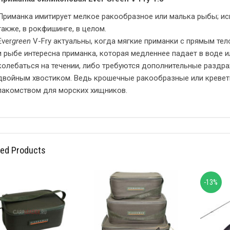
Приманка имитирует мелкое ракообразное или малька рыбы; исп
также, в рокфишинге, в целом.
Ever
green
V-Fry актуальны, когда мягкие приманки с прямым тел
и рыбе интересна приманка, которая медленнее падает в воде и
колебаться на течении, либо требуются дополнительные раздра
двойным хвостиком. Ведь крошечные ракообразные или кревет
лакомством для морских хищников.
ted Products
-13%