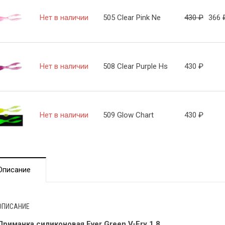
Нет в наличии
505 Clear Pink Ne
430
₽
366
Нет в наличии
508 Clear Purple Hs
430
₽
Нет в наличии
509 Glow Chart
430
₽
Описание
ОПИСАНИЕ
Приманка силиконовая Ever Green V-Fry 1.8