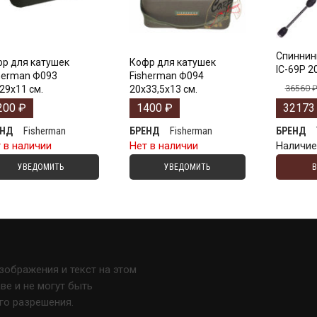
Спиннинг
р для катушек
Кофр для катушек
IC-69P 20
herman Ф093
Fisherman Ф094
29х11 см.
20х33,5х13 см.
36560
200
₽
1400
₽
3217
Fisherman
Fisherman
ЕНД
БРЕНД
БРЕНД
 в наличии
Нет в наличии
Наличи
УВЕДОМИТЬ
УВЕДОМИТЬ
изображения и текст на этом
е и не могут быть
го разрешения.