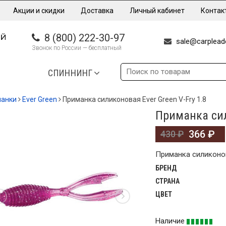
Акции и скидки
Доставка
Личный кабинет
Контак
8 (800) 222-30-97
sale@carpleade
Звонок по России — бесплатный
СПИННИНГ
манки
Ever Green
Приманка силиконовая Ever Green V-Fry 1.8
Приманка сил
%
366
₽
430
₽
Приманка силиконова
БРЕНД
СТРАНА
ЦВЕТ
Наличие