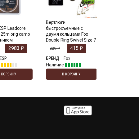
Вертлюги
ESP Leadcore
быстросъемные с
b 25m orig camo
двумя кольцами Fox
чником
Double Ring Swivel Size 7
2983
₽
415
₽
829
₽
ESP
Fox
БРЕНД
е
Наличие
В КОРЗИНУ
В КОРЗИНУ