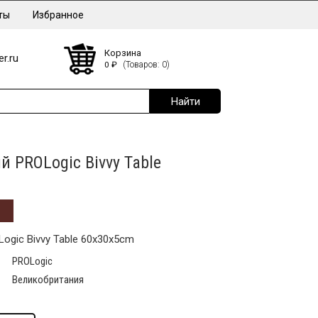
ты
Избранное
Корзина
r.ru
0
₽
(Товаров: 0)
й PROLogic Bivvy Table
ogic Bivvy Table 60x30x5cm
PROLogic
Великобритания