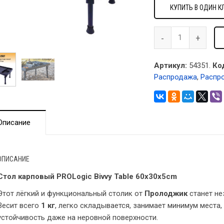
КУПИТЬ В ОДИН К
Артикул:
54351.
Ко
Распродажа
,
Распр
Описание
ОПИСАНИЕ
Стол карповый PROLogic Bivvy Table 60x30x5cm
Этот лёгкий и функциональный столик от
Пролоджик
станет н
Весит всего
1 кг
, легко складывается, занимает минимум места
устойчивость даже на неровной поверхности.