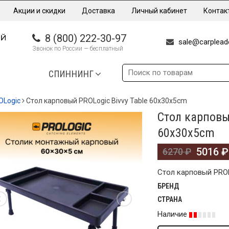
Акции и скидки
Доставка
Личный кабинет
Контак
8 (800) 222-30-97
sale@carpleade
Звонок по России — бесплатный
СПИННИНГ
OLogic
Стол карповый PROLogic Bivvy Table 60x30x5cm
Стол карповы
%
60x30x5cm
5016
₽
6270
₽
Стол карповый PROL
БРЕНД
СТРАНА
Наличие