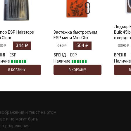
Ледкор 
пор ESP Hairstops
Застежка быстросъем
Bulk 45l
i Clear
ESP мини Mini Clip
с серде
344
₽
504
₽
30
₽
630
₽
3390
₽
ESP
ESP
ЕНД
БРЕНД
БРЕНД
личие
Наличие
Наличи
В КОРЗИНУ
В КОРЗИНУ
изображения и текст на этом
е и не могут быть
го разрешения.