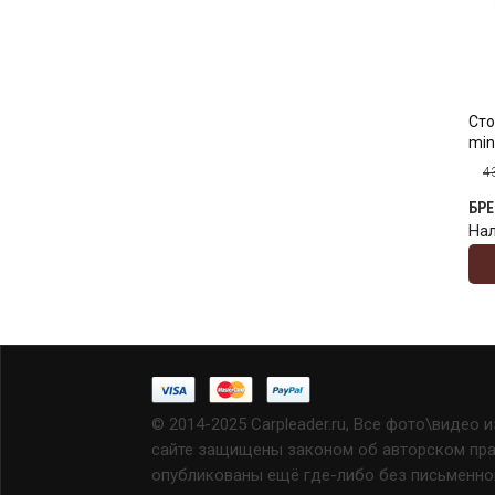
Сто
min
4
БР
На
© 2014-2025 Carpleader.ru, Все фото\видео 
сайте защищены законом об авторском прав
опубликованы ещё где-либо без письменно