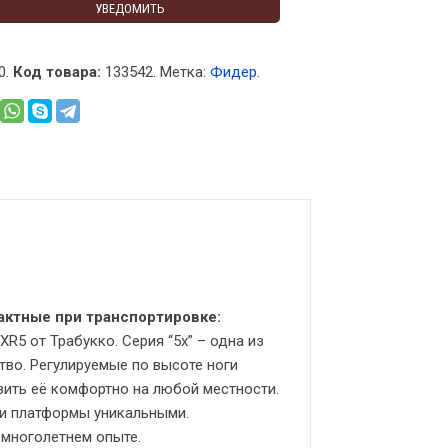
УВЕДОМИТЬ
0.
Код товара:
133542
.
Метка:
Фидер
.
актные при транспортировке:
5 от Трабукко. Серия “5х” – одна из
во. Регулируемые по высоте ноги
вить её комфортно на любой местности.
ти платформы уникальными.
 многолетнем опыте.