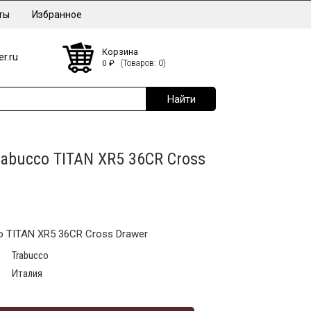
ты
Избранное
Корзина
r.ru
0
₽
(Товаров: 0)
abucco TITAN XR5 36CR Cross
 TITAN XR5 36CR Cross Drawer
Trabucco
Италия