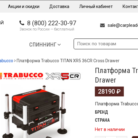
Акции и скидки
Доставка
Личный кабинет
Контак
8 (800) 222-30-97
sale@carpleade
Звонок по России — бесплатный
СПИННИНГ
abucco
Платформа Trabucco TITAN XR5 36CR Cross Drawer
Платформа Tr
Drawer
28190
₽
Платформа Trabucco
БРЕНД
СТРАНА
Нет в наличии