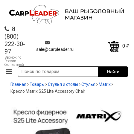
8
(800)
222-30-
0
₽
sale@carpleader.ru
97
Звонок по
России —
бесплатный
Главная
Товары
Стулья и столы
Стулья
Matrix
Кресло Matrix S25 Lite Accessory Chair