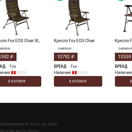
сло Fox EOS Chair XL
Кресло Fox EOS Chair
Кресло F
4490
₽
13490
₽
16949
1592
₽
10792
₽
1355
Fox
Fox
ЕНД
БРЕНД
БРЕНД
личие
Наличие
Наличи
В КОРЗИНУ
В КОРЗИНУ
изображения и текст на этом
е и не могут быть