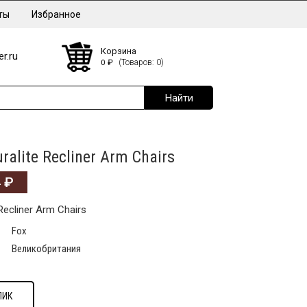
ты
Избранное
Корзина
r.ru
0
₽
(Товаров: 0)
ralite Recliner Arm Chairs
4
₽
Recliner Arm Chairs
Fox
Великобритания
ЛИК