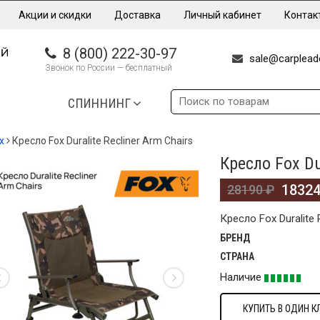
Акции и скидки
Доставка
Личный кабинет
Контак
8 (800) 222-30-97
sale@carpleade
Звонок по России — бесплатный
СПИННИНГ
x
Кресло Fox Duralite Recliner Arm Chairs
Кресло Fox Du
%
1832
28190
₽
Кресло Fox Duralite 
БРЕНД
СТРАНА
Наличие
КУПИТЬ В ОДИН К