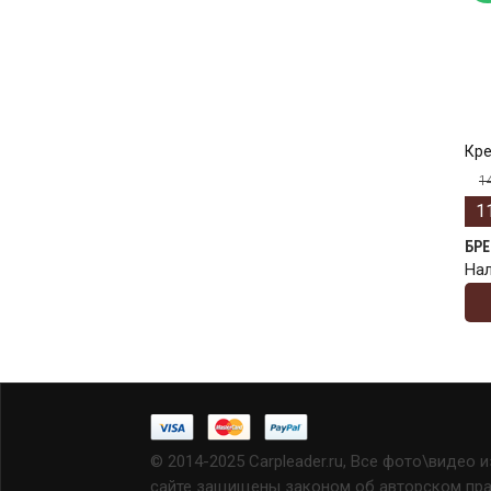
Кре
1
1
БР
На
© 2014-2025 Carpleader.ru, Все фото\видео 
сайте защищены законом об авторском прав