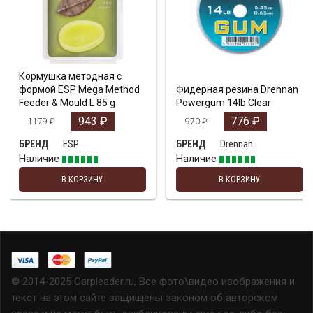
Кормушка методная с
формой ESP Mega Method
Фидерная резина Drennan
Feeder & Mould L 85 g
Powergum 14lb Clear
943
₽
776
₽
1179
₽
970
₽
ESP
Drennan
БРЕНД
БРЕНД
Наличие
Наличие
В КОРЗИНУ
В КОРЗИНУ
© 2014-2025 Carpleader.ru, Все фото\видео изображения и
текст на этом сайте защищены законом об авторском