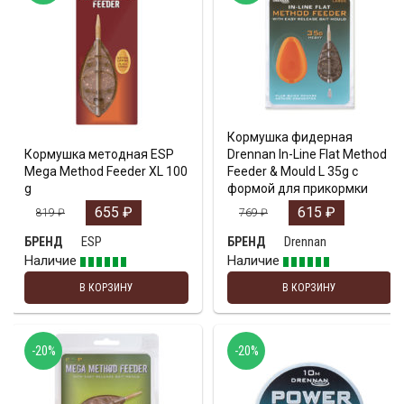
Кормушка фидерная
Кормушка методная ESP
Drennan In-Line Flat Method
Mega Method Feeder XL 100
Feeder & Mould L 35g с
g
формой для прикормки
655
₽
615
₽
819
₽
769
₽
ESP
Drennan
БРЕНД
БРЕНД
Наличие
Наличие
В КОРЗИНУ
В КОРЗИНУ
-20%
-20%