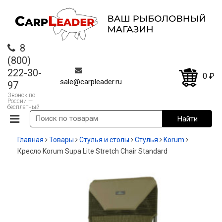
8
(800)
222-30-
0
₽
sale@carpleader.ru
97
Звонок по
России —
бесплатный
Главная
Товары
Стулья и столы
Стулья
Korum
Кресло Korum Supa Lite Stretch Chair Standard