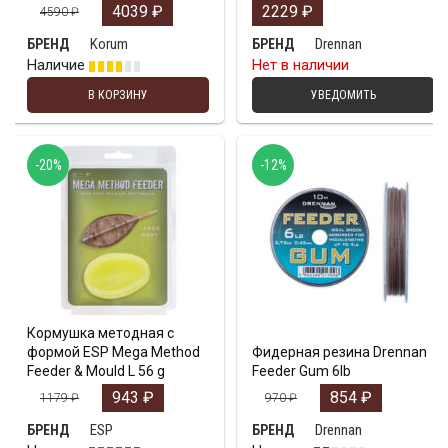
4039
₽
2229
₽
4590
₽
Korum
Drennan
БРЕНД
БРЕНД
Наличие
Нет в наличии
В КОРЗИНУ
УВЕДОМИТЬ
-20%
-12%
Кормушка методная с
формой ESP Mega Method
Фидерная резина Drennan
Feeder & Mould L 56 g
Feeder Gum 6lb
943
₽
854
₽
1179
₽
970
₽
ESP
Drennan
БРЕНД
БРЕНД