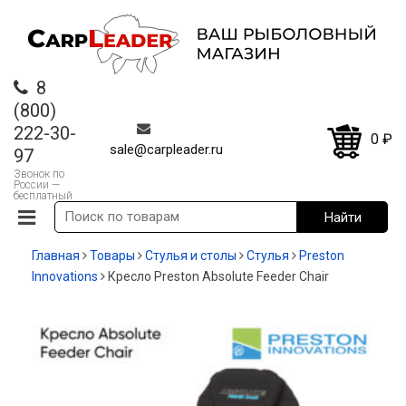
8
(800)
222-30-
0
₽
sale@carpleader.ru
97
Звонок по
России —
бесплатный
Главная
Товары
Стулья и столы
Стулья
Preston
Innovations
Кресло Preston Absolute Feeder Chair
-13%