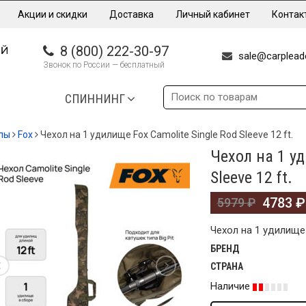
Акции и скидки
Доставка
Личный кабинет
Контак
8 (800) 222-30-97
sale@carpleade
Звонок по России — бесплатный
СПИННИНГ
лы
Fox
Чехол на 1 удилище Fox Camolite Single Rod Sleeve 12 ft.
Чехол на 1 уд
%
Sleeve 12 ft.
4783
₽
5979
₽
Чехол на 1 удилище F
БРЕНД
СТРАНА
Наличие