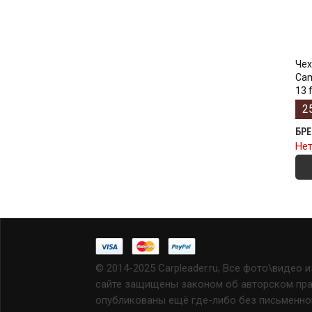
Чех
Cam
13 f
2
БР
Нет
© 2014-2025 Carpleader.ru, Все фото\видео 
сайте защищены законом об авторском прав
опубликованы ещё где-либо без письменно