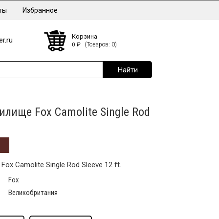
ты
Избранное
Корзина
r.ru
0
₽
(Товаров: 0)
илище Fox Camolite Single Rod
ox Camolite Single Rod Sleeve 12 ft.
Fox
Великобритания