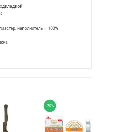
подкладкой
0D
лиэстер, наполнитель – 100%
тажа
-20%