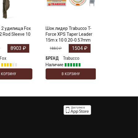
 2 удилища Fox
Шок лидер Trabucco T-
2 Rod Sleeve 10
Force XPS Taper Leader
15m x 10 0.20-0.57mm
8903
₽
1504
₽
₽
1880
₽
Fox
Trabucco
БРЕНД
е
Наличие
В КОРЗИНУ
В КОРЗИНУ