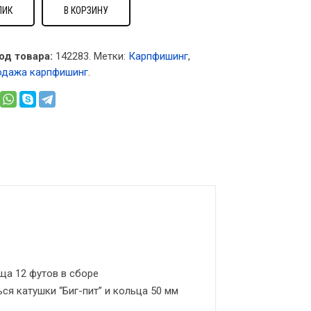
ЛИК
В КОРЗИНУ
од товара:
142283
.
Метки:
Карпфишинг
,
одажа карпфишинг
.
ща 12 футов в сборе
ся катушки “Биг-пит” и кольца 50 мм