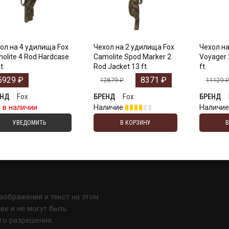
ол на 4 удилища Fox
Чехол на 2 удилища Fox
Чехол на
olite 4 Rod Hardcase
Camolite Spod Marker 2
Voyager 
t.
Rod Jacket 13 ft.
ft.
5929
₽
8371
₽
12879
₽
11129
Fox
Fox
ЕНД
БРЕНД
БРЕНД
 в наличии
Наличие
Наличи
УВЕДОМИТЬ
В КОРЗИНУ
изображения и текст на этом
е и не могут быть
го разрешения.