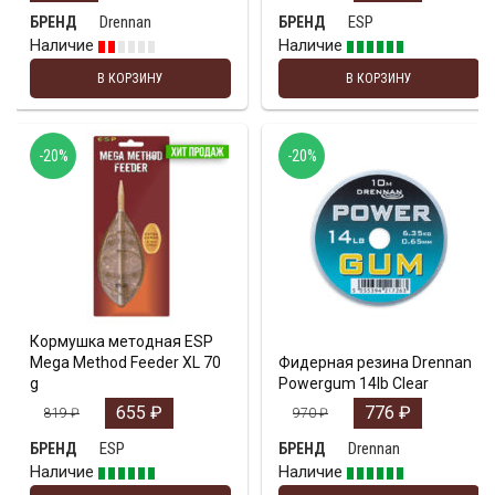
Drennan
ESP
БРЕНД
БРЕНД
Наличие
Наличие
В КОРЗИНУ
В КОРЗИНУ
-20%
-20%
Кормушка методная ESP
Mega Method Feeder XL 70
Фидерная резина Drennan
g
Powergum 14lb Clear
655
₽
776
₽
819
₽
970
₽
ESP
Drennan
БРЕНД
БРЕНД
Наличие
Наличие