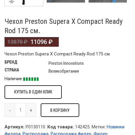
Чехол Preston Supera X Compact Ready
Rod 175 см.
11096
₽
13870
₽
Чехол Preston Supera X Compact Ready Rod 175 см.
БРЕНД
Preston Innovations
СТРАНА
Великобритания
Наличие
КУПИТЬ В ОДИН КЛИК
В КОРЗИНУ
Артикул:
P0130110.
Код товара:
142425
.
Метки:
Новинки
фидера
,
Распродажа
,
Распродажа фидер
,
Фидер
.