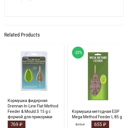
Related Products
-20%
Кормушка фидерная
Drennan In-Line Flat Method
Feeder & Mould S 15 g с
Кормушка методная ESP
формой для прикормки
Mega Method Feeder L 85 g
769
₽
655
₽
819
₽