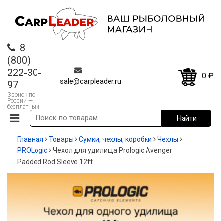
8
(800)
222-30-
0
₽
sale@carpleader.ru
97
Звонок по
России —
бесплатный
Главная
Товары
Сумки, чехлы, коробки
Чехлы
PROLogic
Чехол для удилища Prologic Avenger
Padded Rod Sleeve 12ft