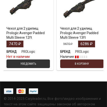
Чехол для 2 удилищ
Чехол для 2 удилищ
Prologic Avenger Padded
Prologic Avenger Padded
Multi Sleeve 12ft
Multi Sleeve 13ft
7470
₽
6286
₽
9670
₽
PROLogic
PROLogic
БРЕНД
БРЕНД
Нет в наличии
Наличие
УВЕДОМИТЬ
В КОРЗИНУ
© 2014-2025 Carpleader.ru, Все фото\видео изображения и
текст на этом сайте защищены законом об авторском