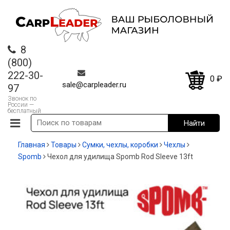
8
(800)
222-30-
0
₽
sale@carpleader.ru
97
Звонок по
России —
бесплатный
Главная
Товары
Сумки, чехлы, коробки
Чехлы
Spomb
Чехол для удилища Spomb Rod Sleeve 13ft