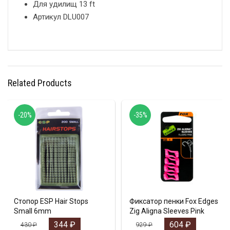
Для удилищ 13 ft
Артикул DLU007
Related Products
-20%
-35%
Стопор ESP Hair Stops
Фиксатор пенки Fox Edges
Small 6mm
Zig Aligna Sleeves Pink
344
₽
604
₽
430
₽
929
₽