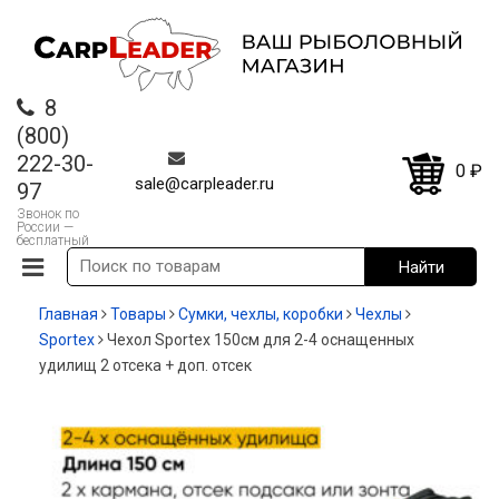
8
(800)
222-30-
0
₽
sale@carpleader.ru
97
Звонок по
России —
бесплатный
Главная
Товары
Сумки, чехлы, коробки
Чехлы
Sportex
Чехол Sportex 150см для 2-4 оснащенных
удилищ 2 отсека + доп. отсек
-20%