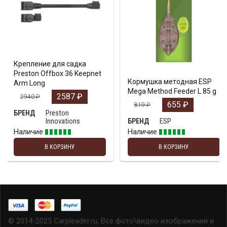
Крепление для садка
Preston Offbox 36 Keepnet
Кормушка методная ESP
Arm Long
Mega Method Feeder L 85 g
2587
₽
2940
₽
655
₽
819
₽
Preston
БРЕНД
Innovations
ESP
БРЕНД
Наличие
Наличие
В КОРЗИНУ
В КОРЗИНУ
© 2014-2025 Carpleader.ru, Все фото\видео изображения и