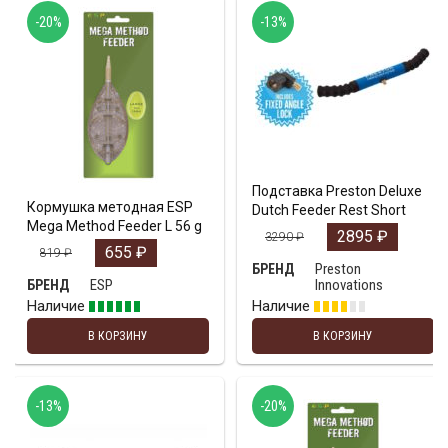
-20%
-13%
Подставка Preston Deluxe
Кормушка методная ESP
Dutch Feeder Rest Short
Mega Method Feeder L 56 g
2895
₽
3290
₽
655
₽
819
₽
Preston
БРЕНД
ESP
Innovations
БРЕНД
Наличие
Наличие
В КОРЗИНУ
В КОРЗИНУ
-13%
-20%