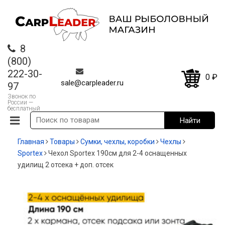
8
(800)
222-30-
0
₽
sale@carpleader.ru
97
Звонок по
России —
бесплатный
Главная
Товары
Сумки, чехлы, коробки
Чехлы
Sportex
Чехол Sportex 190cм для 2-4 оснащенных
удилищ 2 отсека + доп. отсек