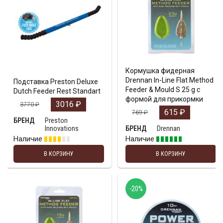
Кормушка фидерная
Drennan In-Line Flat Method
Подставка Preston Deluxe
Feeder & Mould S 25 g с
Dutch Feeder Rest Standart
формой для прикормки
3016
₽
3770
₽
615
₽
769
₽
Preston
БРЕНД
Innovations
Drennan
БРЕНД
Наличие
Наличие
В КОРЗИНУ
В КОРЗИНУ
-20%