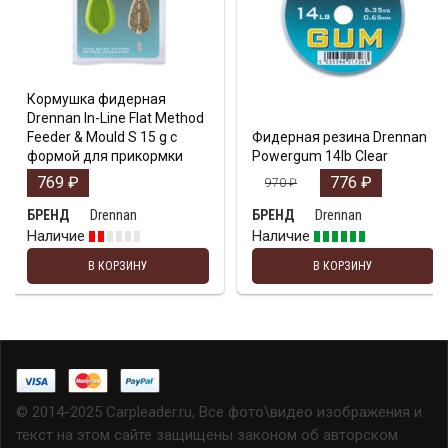
Кормушка фидерная
Drennan In-Line Flat Method
Feeder & Mould S 15 g с
Фидерная резина Drennan
формой для прикормки
Powergum 14lb Clear
769
₽
776
₽
970
₽
Drennan
Drennan
БРЕНД
БРЕНД
Наличие
Наличие
В КОРЗИНУ
В КОРЗИНУ
© 2014-2025 Carpleader.ru, Все фото\видео изображения и
текст на этом сайте защищены законом об авторском