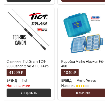
Спиннинг Tict Sram TCR-
Коробка Meiho Akiokun FB-
90S Canon 274см 1.0-14 гр.
480
41999
₽
1040
₽
Tict
Meiho Versus
БРЕНД
БРЕНД
Нет в наличии
Наличие
УВЕДОМИТЬ
В КОРЗИНУ