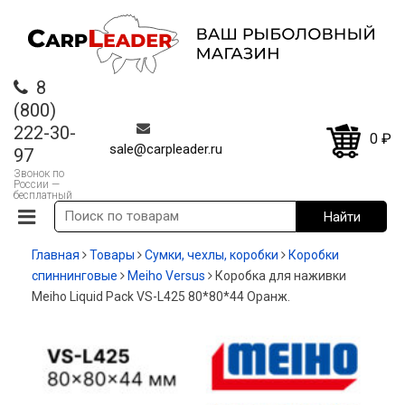
8
(800)
222-30-
0
₽
sale@carpleader.ru
97
Звонок по
России —
бесплатный
Главная
Товары
Сумки, чехлы, коробки
Коробки
спиннинговые
Meiho Versus
Коробка для наживки
Meiho Liquid Pack VS-L425 80*80*44 Оранж.
-15%