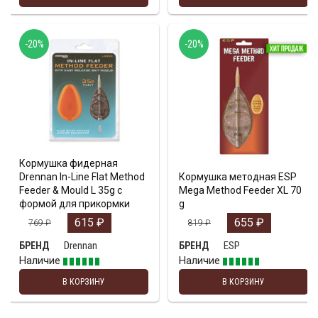
-20%
-20%
Кормушка фидерная
Drennan In-Line Flat Method
Кормушка методная ESP
Feeder & Mould L 35g с
Mega Method Feeder XL 70
формой для прикормки
g
615
₽
655
₽
769
₽
819
₽
Drennan
ESP
БРЕНД
БРЕНД
Наличие
Наличие
В КОРЗИНУ
В КОРЗИНУ