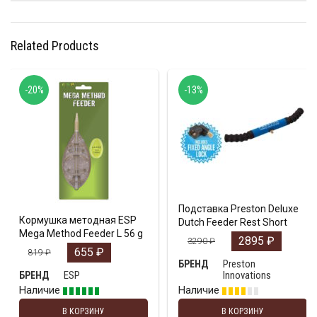
Related Products
-20%
-13%
Подставка Preston Deluxe
Кормушка методная ESP
Dutch Feeder Rest Short
Mega Method Feeder L 56 g
2895
₽
3290
₽
655
₽
819
₽
Preston
БРЕНД
ESP
Innovations
БРЕНД
Наличие
Наличие
В КОРЗИНУ
В КОРЗИНУ