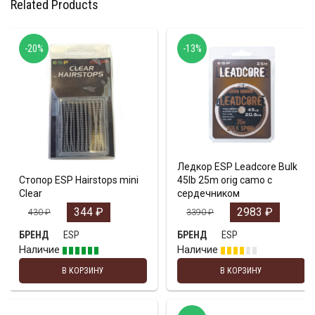
Related Products
-20%
-13%
Ледкор ESP Leadcore Bulk
Стопор ESP Hairstops mini
45lb 25m orig camo с
Clear
сердечником
344
₽
2983
₽
430
₽
3390
₽
ESP
ESP
БРЕНД
БРЕНД
Наличие
Наличие
В КОРЗИНУ
В КОРЗИНУ