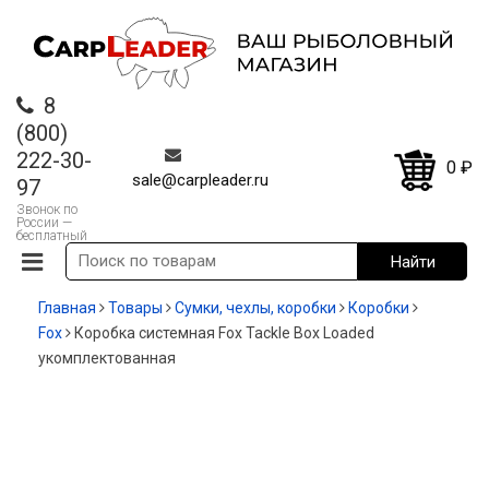
8
(800)
222-30-
0
₽
sale@carpleader.ru
97
Звонок по
России —
бесплатный
Главная
Товары
Сумки, чехлы, коробки
Коробки
Fox
Коробка системная Fox Tackle Box Loaded
укомплектованная
-12%