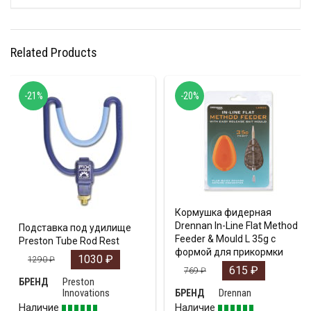
Related Products
-21%
-20%
Кормушка фидерная
Drennan In-Line Flat Method
Подставка под удилище
Feeder & Mould L 35g с
Preston Tube Rod Rest
формой для прикормки
1030
₽
1290
₽
615
₽
769
₽
Preston
БРЕНД
Innovations
Drennan
БРЕНД
Наличие
Наличие