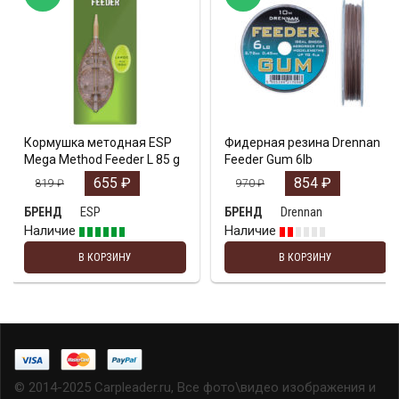
Кормушка методная ESP
Фидерная резина Drennan
Mega Method Feeder L 85 g
Feeder Gum 6lb
655
₽
854
₽
819
₽
970
₽
ESP
Drennan
БРЕНД
БРЕНД
Наличие
Наличие
В КОРЗИНУ
В КОРЗИНУ
© 2014-2025 Carpleader.ru, Все фото\видео изображения и