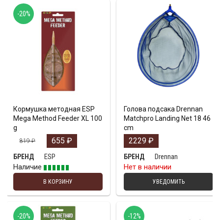
-20%
Кормушка методная ESP
Голова подсакa Drennan
Mega Method Feeder XL 100
Matchpro Landing Net 18 46
g
cm
655
₽
2229
₽
819
₽
ESP
Drennan
БРЕНД
БРЕНД
Наличие
Нет в наличии
В КОРЗИНУ
УВЕДОМИТЬ
-20%
-12%