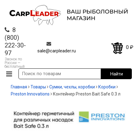
8
(800)
222-30-
0
₽
sale@carpleader.ru
97
Звонок по
России —
бесплатный
Главная
Товары
Сумки, чехлы, коробки
Коробки
Preston Innovations
Контейнер Preston Bait Safe 0.3 л