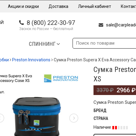
Акции и скидки
Доставка
Личный кабинет
Контак
8 (800) 222-30-97
sale@carpleade
Звонок по России — бесплатный
СПИННИНГ
обки
Preston Innovations
Сумка Preston Supera X Eva Accessory C
Сумка Preston
%
XS
2966
₽
3370
₽
Сумка Preston Super
БРЕНД
СТРАНА
Наличие