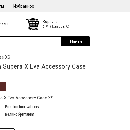
ты
Избранное
Корзина
r.ru
0
₽
(Товаров: 0)
ase XS
 Supera X Eva Accessory Case
a X Eva Accessory Case XS
Preston Innovations
Великобритания