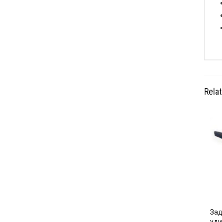
Rela
Зад
уди