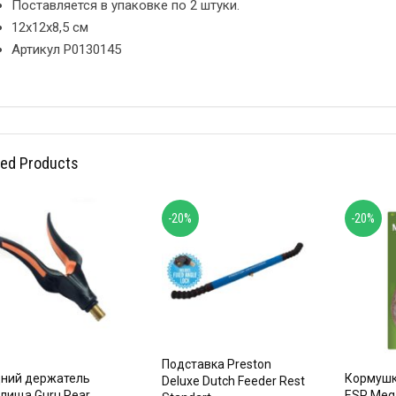
Поставляется в упаковке по 2 штуки.
12x12x8,5 см
Артикул P0130145
ted Products
-20%
-20%
Подставка Preston
ний держатель
Кормушк
Deluxe Dutch Feeder Rest
лища Guru Rear
ESP Meg