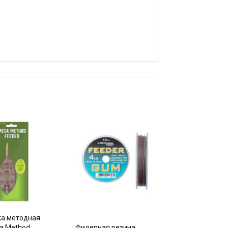
а методная
a Method
Фидерная резина