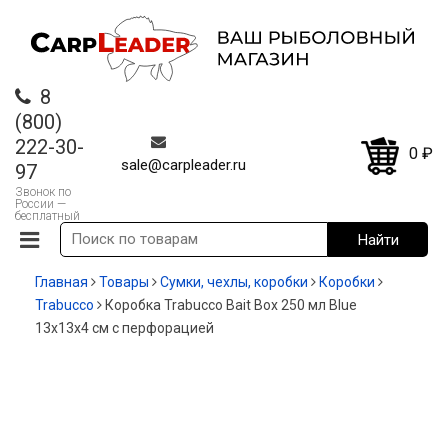
8
(800)
222-30-
0
₽
sale@carpleader.ru
97
Звонок по
России —
бесплатный
Главная
Товары
Сумки, чехлы, коробки
Коробки
Trabucco
Коробка Trabucco Bait Box 250 мл Blue
13x13x4 см с перфорацией