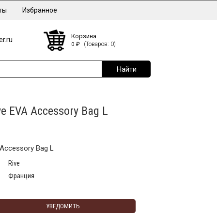
ты
Избранное
Корзина
r.ru
0
₽
(Товаров: 0)
e EVA Accessory Bag L
 Accessory Bag L
Rive
Франция
УВЕДОМИТЬ