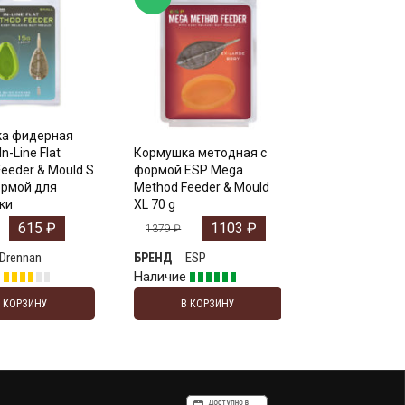
а фидерная
n-Line Flat
Кормушка методная с
eeder & Mould S
формой ESP Mega
ормой для
Method Feeder & Mould
ки
XL 70 g
615
₽
1103
₽
1379
₽
Drennan
ESP
БРЕНД
е
Наличие
В КОРЗИНУ
В КОРЗИНУ