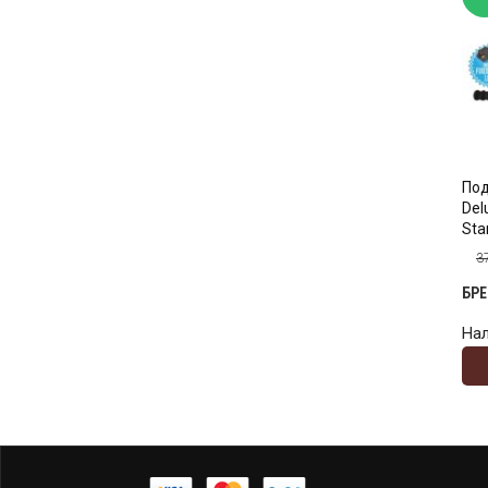
Под
Del
Sta
3
БР
На