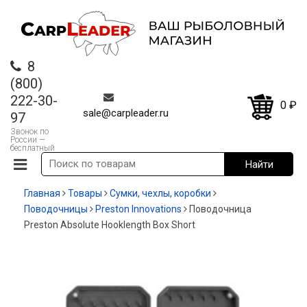
8
(800)
222-30-
0
₽
sale@carpleader.ru
97
Звонок по
России —
бесплатный
Главная
Товары
Сумки, чехлы, коробки
Поводочницы
Preston Innovations
Поводочница
Preston Absolute Hooklength Box Short
-13%