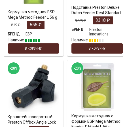
Подставка Preston Deluxe
Кормушка методная ESP
Dutch Feeder Rest Standart
Mega Method Feeder L 56 g
3318
₽
3770
₽
655
₽
819
₽
Preston
БРЕНД
ESP
Innovations
БРЕНД
Наличие
Наличие
В КОРЗИНУ
В КОРЗИНУ
-20%
-20%
Кормушка методная с
Кронштейн поворотный
формой ESP Mega Method
Preston Offbox Angle Lock
Feeder & Mould L 56 g