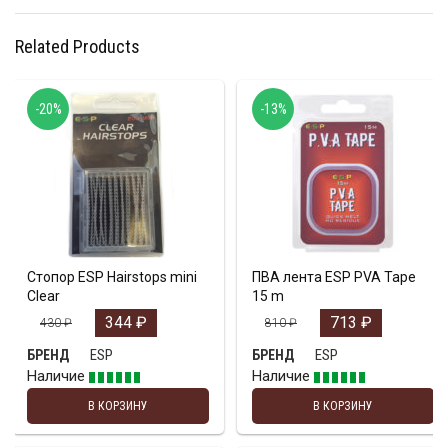
Related Products
-20%
-13%
Стопор ESP Hairstops mini
ПВА лента ESP PVA Tape
Clear
15 m
344
₽
713
₽
430
₽
810
₽
ESP
ESP
БРЕНД
БРЕНД
Наличие
Наличие
В КОРЗИНУ
В КОРЗИНУ