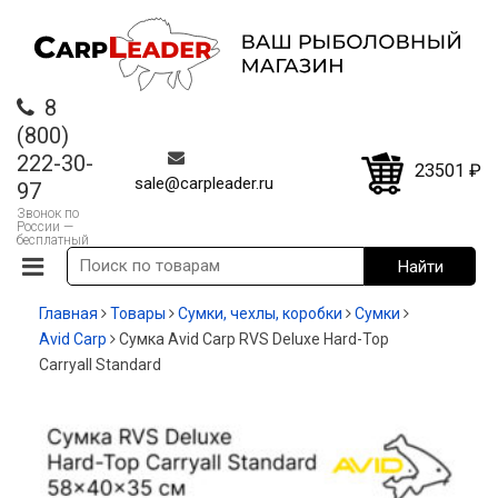
8
(800)
222-30-
23501
₽
sale@carpleader.ru
97
Звонок по
России —
бесплатный
Главная
Товары
Сумки, чехлы, коробки
Cумки
Avid Carp
Сумка Avid Carp RVS Deluxe Hard-Top
Carryall Standard
-20%