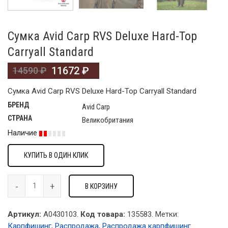
Сумка Avid Carp RVS Deluxe Hard-Top
Carryall Standard
11672
₽
14590
₽
Сумка Avid Carp RVS Deluxe Hard-Top Carryall Standard
БРЕНД
Avid Carp
СТРАНА
Великобритания
Наличие
КУПИТЬ В ОДИН КЛИК
В КОРЗИНУ
Артикул:
A0430103.
Код товара:
135583
.
Метки:
Карпфишинг
,
Распродажа
,
Распродажа карпфишинг
.