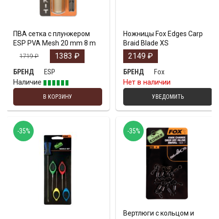
ПВА сетка с плунжером
Ножницы Fox Edges Carp
ESP PVA Mesh 20 mm 8 m
Braid Blade XS
1383
₽
2149
₽
1719
₽
ESP
Fox
БРЕНД
БРЕНД
Наличие
Нет в наличии
В КОРЗИНУ
УВЕДОМИТЬ
-35%
-35%
Вертлюги с кольцом и