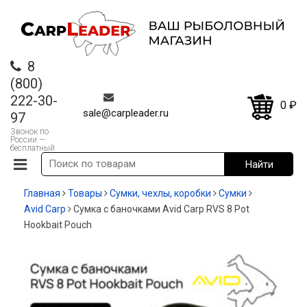
8
(800)
222-30-
0
₽
sale@carpleader.ru
97
Звонок по
России —
бесплатный
Главная
Товары
Сумки, чехлы, коробки
Cумки
Avid Carp
Сумка с баночками Avid Carp RVS 8 Pot
Hookbait Pouch