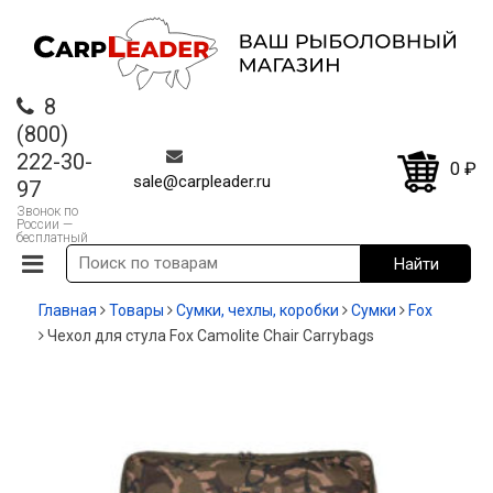
8
(800)
222-30-
0
₽
sale@carpleader.ru
97
Звонок по
России —
бесплатный
Главная
Товары
Сумки, чехлы, коробки
Cумки
Fox
Чехол для стула Fox Camolite Chair Carrybags
-35%