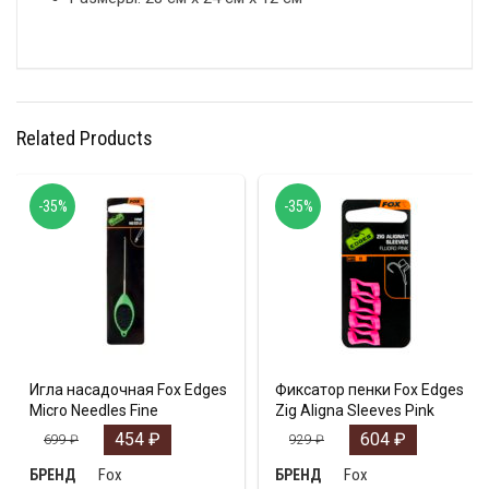
Related Products
-35%
-35%
Игла насадочная Fox Edges
Фиксатор пенки Fox Edges
Micro Needles Fine
Zig Aligna Sleeves Pink
454
₽
604
₽
699
₽
929
₽
Fox
Fox
БРЕНД
БРЕНД