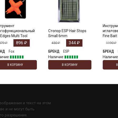
трумент
Инструм
огофункциональный
Стопор ESP Hair Stops
игла+све
 Edges Multi Tool
Small 6mm
Fine Bait 
896
₽
344
₽
379
₽
430
₽
1190
₽
Fox
ESP
ЕНД
БРЕНД
БРЕНД
личие
Наличие
Наличи
В КОРЗИНУ
В КОРЗИНУ
изображения и текст на этом
е и не могут быть
го разрешения.