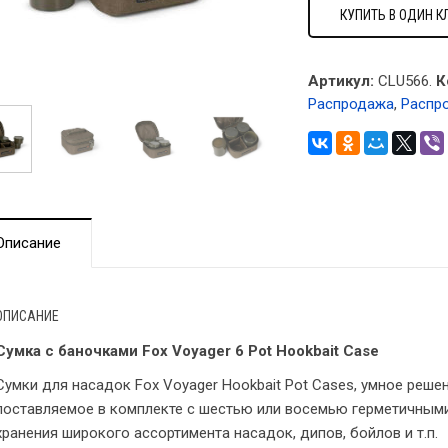
КУПИТЬ В ОДИН К
Артикул:
CLU566.
К
Распродажа
,
Распр
Описание
ОПИСАНИЕ
Сумка с баночками Fox Voyager 6 Pot Hookbait Case
Сумки для насадок Fox Voyager Hookbait Pot Cases, умное реше
поставляемое в комплекте с шестью или восемью герметичным
хранения широкого ассортимента насадок, дипов, бойлов и т.п.