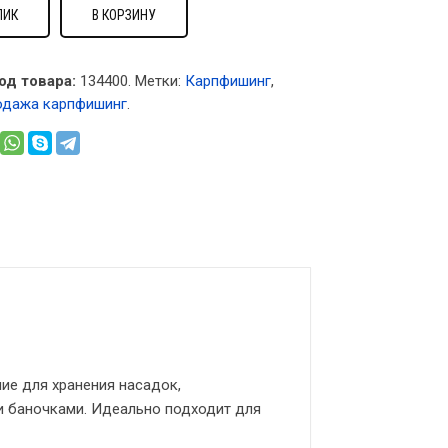
ЛИК
В КОРЗИНУ
од товара:
134400
.
Метки:
Карпфишинг
,
одажа карпфишинг
.
ние для хранения насадок,
и баночками. Идеально подходит для