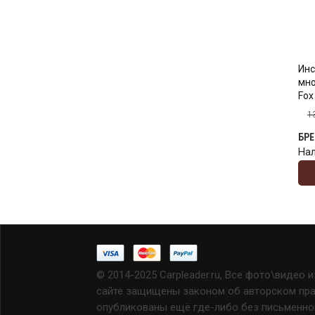
Инс
мн
Fox
1
БР
На
© 2014-2025 Carpleader.ru, Все фото\видео 
сайте защищены законом об авторском прав
опубликованы ещё где-либо без письменно