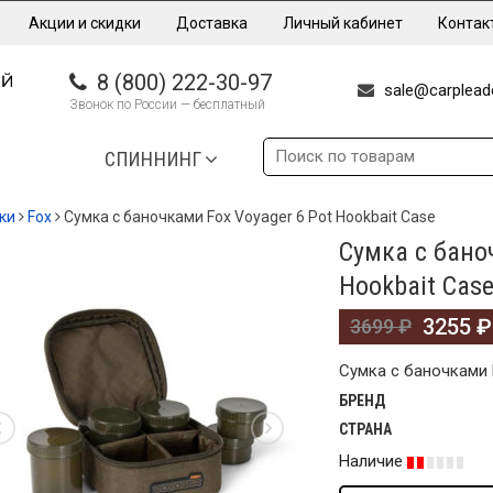
Акции и скидки
Доставка
Личный кабинет
Контак
8 (800) 222-30-97
sale@carpleade
Звонок по России — бесплатный
СПИННИНГ
ки
Fox
Сумка с баночками Fox Voyager 6 Pot Hookbait Case
Сумка с бано
%
Hookbait Cas
3255
₽
3699
₽
Сумка с баночками 
БРЕНД
СТРАНА
Наличие