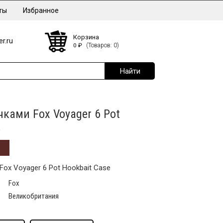
ты
Избранное
Корзина
r.ru
0
₽
(Товаров: 0)
чками Fox Voyager 6 Pot
e
Fox Voyager 6 Pot Hookbait Case
Fox
Великобритания