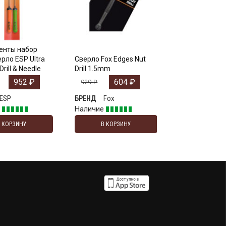
енты набор
рло ESP Ultra
Сверло Fox Edges Nut
Drill & Needle
Drill 1.5mm
952
₽
604
₽
929
₽
ESP
Fox
БРЕНД
е
Наличие
В КОРЗИНУ
В КОРЗИНУ